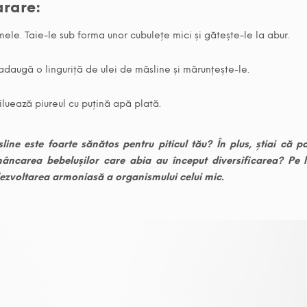
rare:
mele. Taie-le sub forma unor cubulețe mici și gătește-le la abur.
 adaugă o linguriță de ulei de măsline și mărunțește-le.
iluează piureul cu puțină apă plată.
line este foarte sănătos pentru piticul tău? În plus, știai că po
mâncarea bebelușilor care abia au început diversificarea? Pe 
dezvoltarea armoniasă a organismului celui mic.