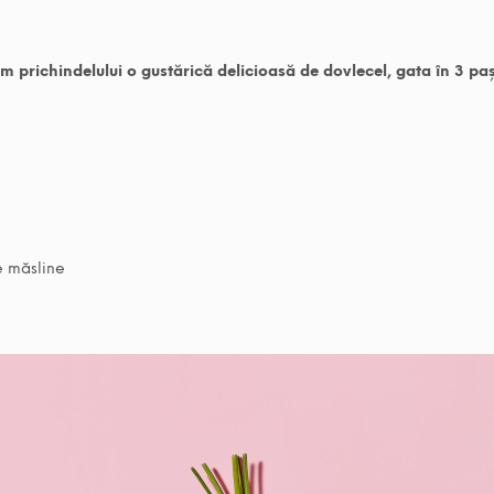
im prichindelului o gustărică delicioasă de dovlecel, gata în 3 paș
de măsline