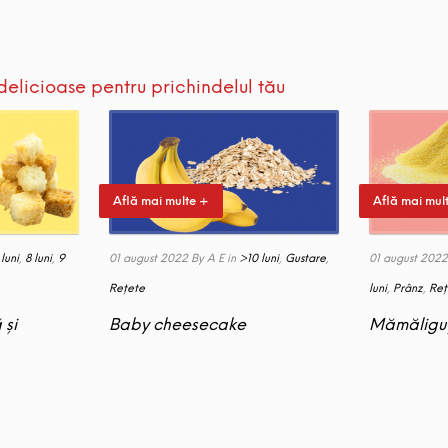
delicioase pentru prichindelul tău
Află mai multe +
Află mai mul
luni
,
8 luni
,
9
01 august 2022
By A E
in
>10 luni
,
Gustare
,
01 august 2022
Rețete
luni
,
Prânz
,
Reț
 și
Baby cheesecake
Mămăliguță