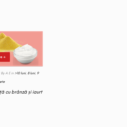
te +
By A E
in
>10 luni
,
8 luni
,
9
ete
 cu brânză și iaurt