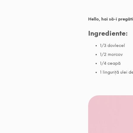
Hello, hai să-i pregăt
Ingrediente:
1/3 dovlecel
1/2 morcov
1/4 ceapă
1 linguriță ulei 