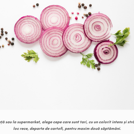
ă sau la supermarket, alege cepe care sunt tari, cu un colorit intens și str
loc rece, departe de cartofi, pentru maxim două săptămâni.