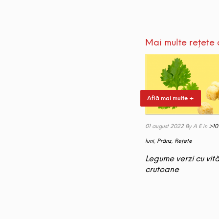
Mai multe rețete 
Află mai multe +
01 august 2022
By A E
in
>10 
luni
,
Prânz
,
Rețete
Legume verzi cu vită
crutoane