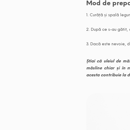
Mod de prepa
1. Curăță și spală legu
2. După ce s-au gătit,
3. Dacă este nevoie, d
Știai că uleiul de măs
măsline chiar și în 
acesta contribuie la 