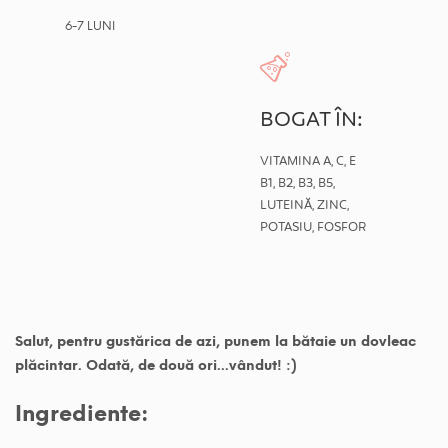
6-7 LUNI
BOGAT ÎN:
VITAMINA A, C, E
B1, B2, B3, B5,
LUTEINĂ, ZINC,
POTASIU, FOSFOR
Salut, pentru gustărica de azi, punem la bătaie un dovleac
plăcintar. Odată, de două ori...vândut!
:)
Ingrediente: