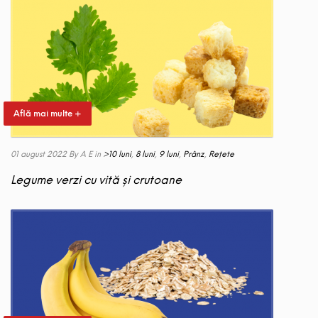
Află mai multe +
01 august 2022
By A E
in
>10 luni
,
8 luni
,
9 luni
,
Prânz
,
Rețete
Legume verzi cu vită și crutoane