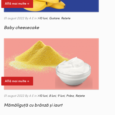
Află mai multe +
01 august 2022
By A E
in
>10 luni
,
Gustare
,
Rețete
Baby cheesecake
Află mai multe +
01 august 2022
By A E
in
>10 luni
,
8 luni
,
9 luni
,
Prânz
,
Rețete
Mămăliguță cu brânză și iaurt